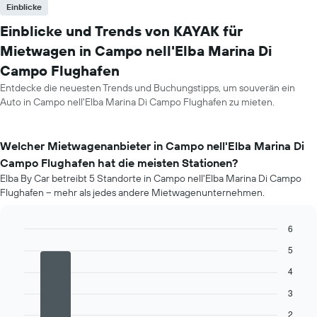
Einblicke
Einblicke und Trends von KAYAK für
Mietwagen in Campo nell'Elba Marina Di
Campo Flughafen
Entdecke die neuesten Trends und Buchungstipps, um souverän ein
Auto in Campo nell'Elba Marina Di Campo Flughafen zu mieten.
Welcher Mietwagenanbieter in Campo nell'Elba Marina Di
Campo Flughafen hat die meisten Stationen?
Elba By Car betreibt 5 Standorte in Campo nell'Elba Marina Di Campo
Flughafen – mehr als jedes andere Mietwagenunternehmen.
6
Bar
Chart
5
graphic.
chart
with
4
4
bars.
3
2
Das