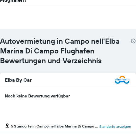
Flughafen?
Achse,
die
den
günstigsten
Mietwagenpreis
für
die
Autovermietung in Campo nell'Elba
angegebenen
Anbieter
Marina Di Campo Flughafen
anzeigt.
Bewertungen und Verzeichnis
Elba By Car
Noch keine Bewertung verfügbar
5 Standorte in Campo nell'Elba Marina Di Campo Flughafen
Standorte anzeigen