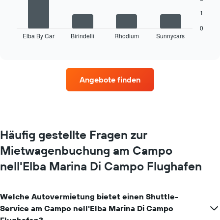
folgende
1
Diagramm
zeigt
0
Elba By Car
Birindelli
Rhodium
Sunnycars
die
End
of
vier
interactive
Mietwagenanbieter
chart
mit
den
Angebote finden
meisten
Standorten.
Das
Diagramm
zeigt
1
Häufig gestellte Fragen zur
X-
Mietwagenbuchung am Campo
Achse
mit
nell'Elba Marina Di Campo Flughafen
Mietwagenanbietern.
Das
Diagramm
hat
Welche Autovermietung bietet einen Shuttle-
1
Service am Campo nell'Elba Marina Di Campo
Y-