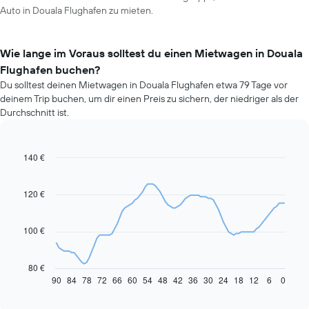
Auto in Douala Flughafen zu mieten.
Wie lange im Voraus solltest du einen Mietwagen in Douala
Flughafen buchen?
Du solltest deinen Mietwagen in Douala Flughafen etwa 79 Tage vor
deinem Trip buchen, um dir einen Preis zu sichern, der niedriger als der
Durchschnitt ist.
140 €
Line
Chart
graphic.
chart
with
91
120 €
data
points.
100 €
Das
folgende
Diagramm
80 €
zeigt,
90
84
78
72
66
60
54
48
42
36
30
24
18
12
6
0
End
of
wie
interactive
sich
chart