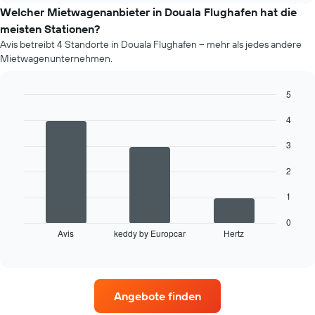
der
Welcher Mietwagenanbieter in Douala Flughafen hat die
Preis
meisten Stationen?
eines
Avis betreibt 4 Standorte in Douala Flughafen – mehr als jedes andere
Mietwagens
Mietwagenunternehmen.
entwickelt,
wenn
das
5
Buchungsdatum
Bar
Chart
näher
4
graphic.
chart
rückt.
with
Das
3
3
bars.
Diagramm
hat
2
Das
1
folgende
X-
1
Diagramm
Achse,
zeigt
die
0
Avis
keddy by Europcar
Hertz
die
End
die
of
vier
Anzahl
interactive
Mietwagenanbieter
der
chart
mit
Tage
den
vor
Angebote finden
meisten
dem