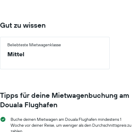
Standorten.
Buchungsdatum
Das
anzeigt.
Diagramm
Das
zeigt
Diagramm
1
hat
Gut zu wissen
X-
1
Achse
Y-
mit
Achse,
Mietwagenanbietern.
Beliebteste Mietwagenklasse
die
Das
den
Mittel
Diagramm
durchschnittlichen
hat
Mietwagenpreis
1
anzeigt.
Y-
Achse,
die
den
Tipps für deine Mietwagenbuchung am
günstigsten
Mietwagenpreis
Douala Flughafen
für
die
angegebenen
Buche deinen Mietwagen am Douala Flughafen mindestens 1
Anbieter
Woche vor deiner Reise, um weniger als den Durchschnittspreis zu
anzeigt.
zahlen.