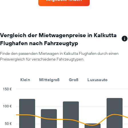
meisten
die
Standorten.
den
Das
durchschnittlichen
Diagramm
Mietwagenpreis
zeigt
für
1
einen
X-
Vergleich der Mietwagenpreise in Kalkutta
Tag
Achse
anzeigt.
Flughafen nach Fahrzeugtyp
mit
Mietwagenanbietern.
Finde den passenden Mietwagen in Kalkutta Flughafen durch einen
Das
Preisvergleich für verschiedene Fahrzeugtypen.
Diagramm
hat
1
Y-
Klein
Mittelgroß
Groß
Luxusauto
Achse,
die
150 €
den
Combination
Chart
günstigsten
graphic.
chart
with
Mietwagenpreis
100 €
2
für
data
die
series.
angegebenen
50 €
Anbieter