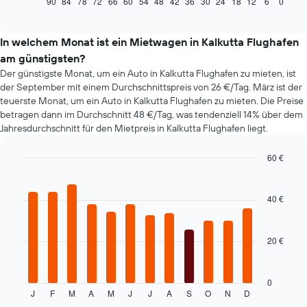
90
84
78
72
66
60
54
48
42
36
30
24
18
12
6
0
End
of
wie
interactive
sich
chart
der
In welchem Monat ist ein Mietwagen in Kalkutta Flughafen
Preis
am günstigsten?
eines
Der günstigste Monat, um ein Auto in Kalkutta Flughafen zu mieten, ist
Mietwagens
der September mit einem Durchschnittspreis von 26 €/Tag. März ist der
entwickelt,
teuerste Monat, um ein Auto in Kalkutta Flughafen zu mieten. Die Preise
wenn
betragen dann im Durchschnitt 48 €/Tag, was tendenziell 14% über dem
das
Jahresdurchschnitt für den Mietpreis in Kalkutta Flughafen liegt.
Buchungsdatum
näher
rückt.
60 €
Das
Bar
Chart
Diagramm
graphic.
chart
hat
with
40 €
12
1
bars.
X-
Achse,
20 €
Das
die
folgende
die
Diagramm
Anzahl
zeigt
0
der
J
F
M
A
M
J
J
A
S
O
N
D
den
End
Tage
of