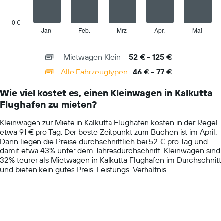
The
anzeigt.
chart
has
0 €
1
Jan
Feb.
Mrz
Apr.
Mai
End
of
X
interactive
axis
chart
Mietwagen Klein
52 € - 125 €
displaying
categories.
Alle Fahrzeugtypen
46 € - 77 €
Range:
14
Wie viel kostet es, einen Kleinwagen in Kalkutta
categories.
Flughafen zu mieten?
The
chart
Kleinwagen zur Miete in Kalkutta Flughafen kosten in der Regel
has
etwa 91 € pro Tag. Der beste Zeitpunkt zum Buchen ist im April.
1
Dann liegen die Preise durchschnittlich bei 52 € pro Tag und
Y
damit etwa 43% unter dem Jahresdurchschnitt. Kleinwagen sind
axis
32% teurer als Mietwagen in Kalkutta Flughafen im Durchschnitt
displaying
und bieten kein gutes Preis-Leistungs-Verhältnis.
values.
Range:
0
to
150.