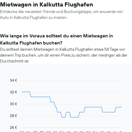
Mietwagen in Kalkutta Flughafen
Entdecke die neuesten Trends und Buchungstipps, um souverän ein
Auto in Kalkutta Flughafen zu mieten.
Wie lange im Voraus solltest du einen Mietwagen in
Kalkutta Flughafen buchen?
Du solltest deinen Mietwagen in Kalkutta Flughafen etwa 54 Tage vor
deinem Trip buchen, um dir einen Preis zu sichern, der niedriger als der
Durchschnitt ist.
34 €
Line
Chart
graphic.
chart
with
32 €
91
data
30 €
points.
Das
28 €
folgende
Diagramm
26 €
zeigt,