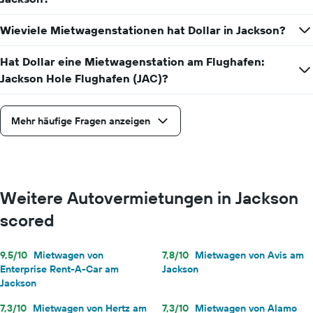
Jahr
anzeigt.
anzeigt.
Das
Wieviele Mietwagenstationen hat Dollar in Jackson?
Diagramm
hat
Hat Dollar eine Mietwagenstation am Flughafen:
1
Jackson Hole Flughafen (JAC)?
Y-
Achse,
die
Mehr häufige Fragen anzeigen
den
durchschnittlichen
Mietwagenpreis
für
einen
Tag
Weitere Autovermietungen in Jackson
anzeigt.
scored
9,5/10
Mietwagen von
7,8/10
Mietwagen von Avis am
Enterprise Rent-A-Car am
Jackson
Jackson
7,3/10
Mietwagen von Hertz am
7,3/10
Mietwagen von Alamo