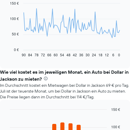
150 €
Line
Chart
graphic.
chart
with
91
100 €
data
points.
50 €
Das
folgende
Diagramm
0 €
zeigt,
90
84
78
72
66
60
54
48
42
36
30
24
18
12
6
0
End
of
wie
interactive
sich
chart
der
Wie viel kostet es im jeweiligen Monat, ein Auto bei Dollar in
Preis
Jackson zu mieten?
eines
Im Durchschnitt kostet ein Mietwagen bei Dollar in Jackson 69 € pro Tag.
Mietwagens
Juli ist der teuerste Monat, um bei Dollar in Jackson ein Auto zu mieten.
entwickelt,
Die Preise liegen dann im Durchschnitt bei 114 €/Tag.
wenn
das
Buchungsdatum
150 €
näher
Bar
Chart
rückt.
graphic.
chart
with
Das
100 €
12