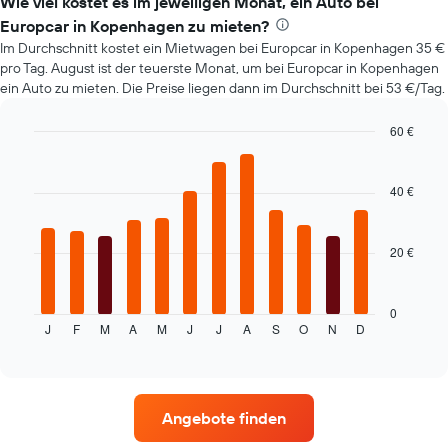
Wie viel kostet es im jeweiligen Monat, ein Auto bei
Buchungsdatum
anzeigt.
Europcar in Kopenhagen zu mieten?
Das
Im Durchschnitt kostet ein Mietwagen bei Europcar in Kopenhagen 35 €
Diagramm
pro Tag. August ist der teuerste Monat, um bei Europcar in Kopenhagen
hat
ein Auto zu mieten. Die Preise liegen dann im Durchschnitt bei 53 €/Tag.
1
Y-
60 €
Achse,
Bar
die
Chart
graphic.
chart
den
with
40 €
durchschnittlichen
12
Mietwagenpreis
bars.
anzeigt.
20 €
Das
folgende
Diagramm
zeigt
0
J
F
M
A
M
J
J
A
S
O
N
D
den
End
of
durchschnittlichen
interactive
Mietwagenpreis
chart
im
jeweiligen
Angebote finden
Monat
an.