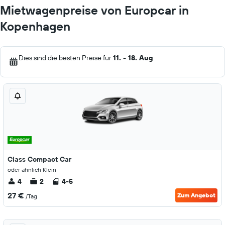
Mietwagenpreise von Europcar in
Kopenhagen
Dies sind die besten Preise für
11. - 18. Aug
.
Class Compact Car
oder ähnlich Klein
4
2
4-5
27 €
Zum Angebot
/Tag