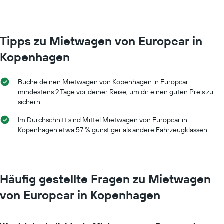
Das
Diagramm
hat
1
Tipps zu Mietwagen von Europcar in
X-
Kopenhagen
Achse,
die
die
Buche deinen Mietwagen von Kopenhagen in Europcar
Monate
mindestens 2 Tage vor deiner Reise, um dir einen guten Preis zu
im
sichern.
Jahr
anzeigt.
Im Durchschnitt sind Mittel Mietwagen von Europcar in
Das
Kopenhagen etwa 57 % günstiger als andere Fahrzeugklassen
Diagramm
hat
1
Y-
Achse,
Häufig gestellte Fragen zu Mietwagen
die
den
von Europcar in Kopenhagen
durchschnittlichen
Mietwagenpreis
für