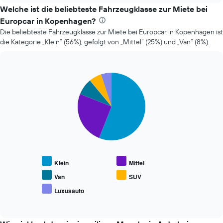
der
Welche ist die beliebteste Fahrzeugklasse zur Miete bei
Preis
Europcar in Kopenhagen?
eines
Die beliebteste Fahrzeugklasse zur Miete bei Europcar in Kopenhagen ist
Mietwagens
die Kategorie „Klein“ (56%), gefolgt von „Mittel“ (25%) und „Van“ (8%).
entwickelt,
wenn
das
Buchungsdatum
Pie
Chart
näher
graphic.
chart
rückt.
with
Das
5
slices.
Diagramm
hat
Die
1
folgende
X-
Tabelle
Achse,
zeigt
die
Klein
Mittel
den
die
durchschnittlichen
Anzahl
Van
SUV
Preis
der
Luxusauto
End
beliebter
Tage
of
Mietwagenklassen
vor
interactive
an.
chart
dem