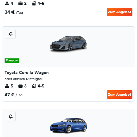
4
2
4-5
34 €
Zum Angebot
/Tag
Toyota Corolla Wagon
oder ähnlich Mittelgroß
5
3
4-5
47 €
Zum Angebot
/Tag