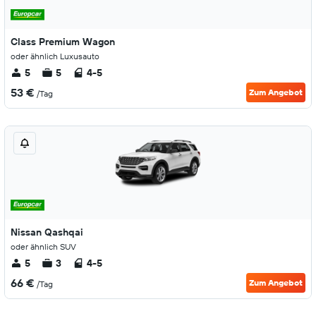
Class Premium Wagon
oder ähnlich Luxusauto
5
5
4-5
53 €
Zum Angebot
/Tag
Nissan Qashqai
oder ähnlich SUV
5
3
4-5
66 €
Zum Angebot
/Tag