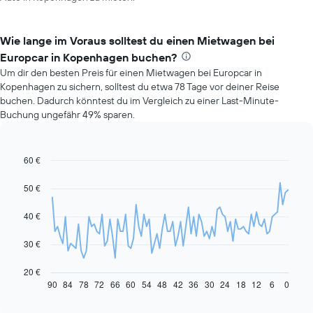
Wie lange im Voraus solltest du einen Mietwagen bei
Europcar in Kopenhagen buchen?
Um dir den besten Preis für einen Mietwagen bei Europcar in
Kopenhagen zu sichern, solltest du etwa 78 Tage vor deiner Reise
buchen. Dadurch könntest du im Vergleich zu einer Last-Minute-
Buchung ungefähr 49% sparen.
60 €
Line
Chart
graphic.
chart
with
50 €
91
data
40 €
points.
Das
30 €
folgende
Diagramm
20 €
zeigt,
90
84
78
72
66
60
54
48
42
36
30
24
18
12
6
0
End
of
wie
interactive
sich
chart