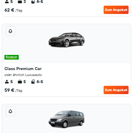
5
3
4-5
62 €
Zum Angebot
/Tag
Class Premium Car
oder ähnlich Luxusauto
5
5
4-5
59 €
Zum Angebot
/Tag