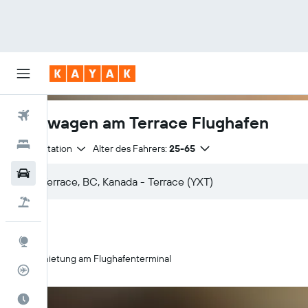
Flüge
Mietwagen am Terrace Flughafen
Hotels
Anmietstation
Alter des Fahrers:
25-65
Mietwagen
Pauschalreisen
Explore
Anmietung am Flughafenterminal
Flugstatus
Die beste Zeit zum Reisen