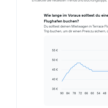
Entdecke die neuesten Trends und Buchungstipps, 
Wie lange im Voraus solltest du ei
Flughafen buchen?
Du solltest deinen Mietwagen in Terrace F
Trip buchen, um dir einen Preis zu sichern, d
55 €
Line
Chart
graphic.
chart
with
50 €
91
data
45 €
points.
Das
40 €
folgende
Diagramm
35 €
zeigt,
90
84
78
72
66
60
54
48
End
of
wie
interactive
sich
chart
der