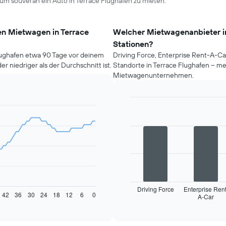
um souverän ein Auto in Terrace Flughafen zu mieten.
nen Mietwagen in Terrace
Welcher Mietwagenanbieter in
Stationen?
lughafen etwa 90 Tage vor deinem
Driving Force, Enterprise Rent-A-Ca
er niedriger als der Durchschnitt ist.
Standorte in Terrace Flughafen – me
Mietwagenunternehmen.
Bar
Chart
graphic.
chart
with
4
bars.
Das
folgende
Diagramm
zeigt
Driving Force
Enterprise Rent
42
36
30
24
18
12
6
0
A-Car
die
End
of
vier
interactive
Mietwagenanbieter
chart