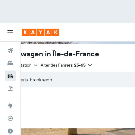
Flüge
Mietwagen in Île-de-France
Hotels
Anmietstation
Alter des Fahrers:
25-65
Mietwagen
Pauschalreisen
Explore
Flugstatus
Die beste Zeit zum Reisen