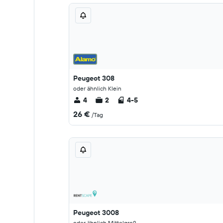
Peugeot 308
oder ähnlich Klein
4
2
4-5
26 €
/Tag
Peugeot 3008
oder ähnlich Mittelgroß