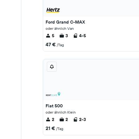
Ford Grand C-MAX
oder ähnlich Van
5
3
4-5
47 €
/Tag
Fiat 500
oder ähnlich Klein
2
2
2-3
21 €
/Tag