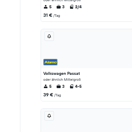
5
3
2/4
31 €
/Tag
Volkswagen Passat
oder ähnlich Mittelgroß
5
3
4-5
39 €
/Tag