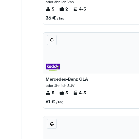
oder ähnlich Van
5
2
4-5
36 €
/Tag
Mercedes-Benz GLA
oder ähnlich SUV
5
5
4-5
61 €
/Tag