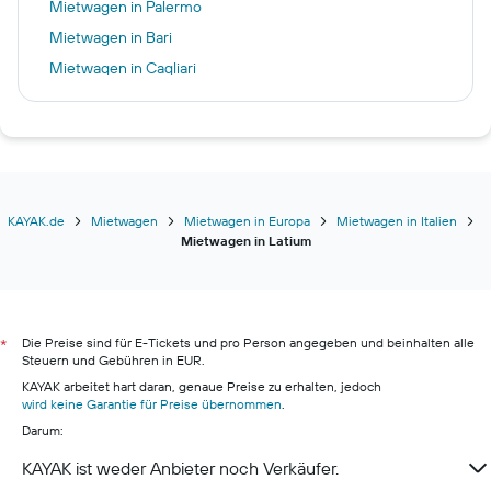
Mietwagen in Palermo
Mietwagen in Bari
Mietwagen in Cagliari
Mietwagen in Lamezia Terme
Mietwagen in Mailand
Mietwagen in Neapel
Mietwagen in Brindisi
Mietwagen in Bergamo
KAYAK.de
Mietwagen
Mietwagen in Europa
Mietwagen in Italien
Mietwagen in Latium
Mietwagen in Venedig
Mietwagen in Trapani
Mietwagen in Florenz
Die Preise sind für E-Tickets und pro Person angegeben und beinhalten alle
Mietwagen in Bologna
*
Steuern und Gebühren in EUR.
Mietwagen in Pisa
KAYAK arbeitet hart daran, genaue Preise zu erhalten, jedoch
wird keine Garantie für Preise übernommen
Mietwagen in Alghero
.
Darum:
Mietwagen in Verona
KAYAK ist weder Anbieter noch Verkäufer.
Mietwagen in Pescara