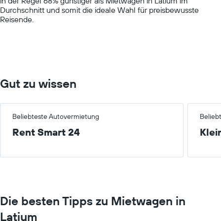
in der Regel 68% günstiger als Mietwagen in Latium im
displaying
Durchschnitt und somit die ideale Wahl für preisbewusste
values.
Reisende.
Range:
0
to
100.
Gut zu wissen
Beliebteste Autovermietung
Belieb
Rent Smart 24
Klei
Die besten Tipps zu Mietwagen in
Latium