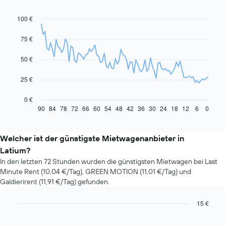
100 €
Line
Chart
graphic.
chart
with
75 €
91
data
50 €
points.
Das
25 €
folgende
Diagramm
0 €
zeigt,
90
84
78
72
66
60
54
48
42
36
30
24
18
12
6
0
End
of
wie
interactive
sich
chart
der
Welcher ist der günstigste Mietwagenanbieter in
Preis
Latium?
eines
In den letzten 72 Stunden wurden die günstigsten Mietwagen bei Last
Mietwagens
Minute Rent (10,04 €/Tag), GREEN MOTION (11,01 €/Tag) und
entwickelt,
Galdierirent (11,91 €/Tag) gefunden.
wenn
das
Buchungsdatum
15 €
näher
Bar
Chart
rückt.
graphic.
chart