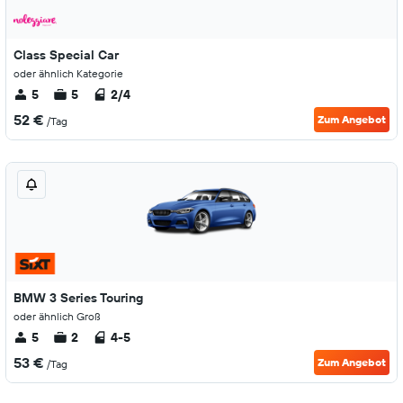
Class Special Car
oder ähnlich Kategorie
5
5
2/4
52 €
Zum Angebot
/Tag
BMW 3 Series Touring
oder ähnlich Groß
5
2
4-5
53 €
Zum Angebot
/Tag