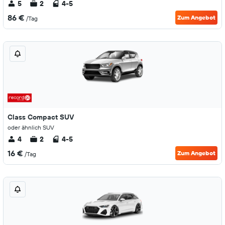
5
2
4-5
86 €
Zum Angebot
/Tag
Class Compact SUV
oder ähnlich SUV
4
2
4-5
16 €
Zum Angebot
/Tag