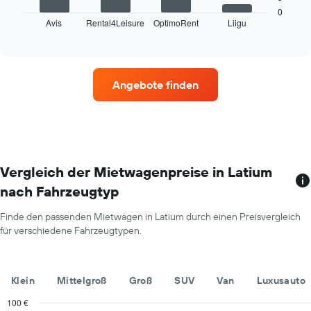
anzeigt.
zeigt
0
Das
Avis
Rental4Leisure
OptimoRent
Liigu
die
End
Diagramm
of
vier
hat
interactive
Mietwagenanbieter
chart
1
mit
Y-
den
Achse,
Angebote finden
meisten
die
Standorten.
den
Das
durchschnittlichen
Diagramm
Mietwagenpreis
zeigt
für
1
einen
X-
Vergleich der Mietwagenpreise in Latium
Tag
Achse
anzeigt.
nach Fahrzeugtyp
mit
Mietwagenanbietern.
Finde den passenden Mietwagen in Latium durch einen Preisvergleich
Das
für verschiedene Fahrzeugtypen.
Diagramm
hat
1
Y-
Klein
Mittelgroß
Groß
SUV
Van
Luxusauto
Achse,
die
100 €