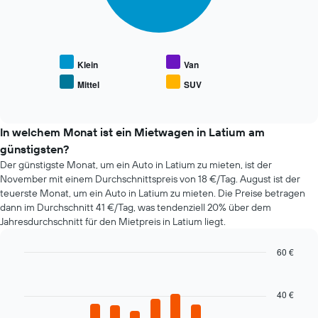
durchschnittlichen
zeigt
folgende
Mietwagenpreis
die
Tabelle
anzeigt.
4
zeigt
günstigsten
den
Mietwagenanbieter
durchschnittlichen
Klein
Van
an.
Preis
Mittel
SUV
Das
End
beliebter
of
Diagramm
Mietwagenklassen
interactive
hat
an.
chart
1
In welchem Monat ist ein Mietwagen in Latium am
Y-
günstigsten?
Achse,
Der günstigste Monat, um ein Auto in Latium zu mieten, ist der
die
November mit einem Durchschnittspreis von 18 €/Tag. August ist der
den
teuerste Monat, um ein Auto in Latium zu mieten. Die Preise betragen
günstigsten
dann im Durchschnitt 41 €/Tag, was tendenziell 20% über dem
Mietwagenpreis
Jahresdurchschnitt für den Mietpreis in Latium liegt.
für
die
angegebenen
60 €
Anbieter
Bar
Chart
anzeigt.
graphic.
chart
with
40 €
12
bars.