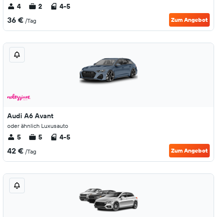
4
2
4-5
36 €
Zum Angebot
/Tag
Audi A6 Avant
oder ähnlich Luxusauto
5
5
4-5
42 €
Zum Angebot
/Tag