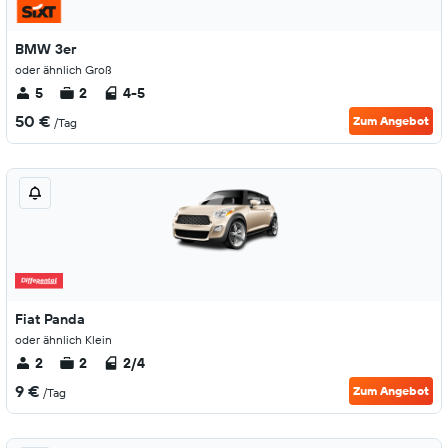
BMW 3er
oder ähnlich Groß
5
2
4-5
50 €
Zum Angebot
/Tag
Fiat Panda
oder ähnlich Klein
2
2
2/4
9 €
Zum Angebot
/Tag