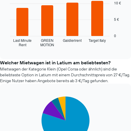
with
10 €
Das
4
Diagramm
bars.
hat
5 €
1
Das
X-
folgende
Achse,
Diagramm
0
die
zeigt
Last Minute
GREEN
Galdierirent
Target Italy
die
Rent
MOTION
die
End
Anzahl
of
vier
interactive
der
günstigsten
chart
Tage
Mietwagenanbieter
Welcher Mietwagen ist in Latium am beliebtesten?
vor
der
Mietwagen der Kategorie Klein (Opel Corsa oder ähnlich) sind die
dem
letzten
beliebteste Option in Latium mit einem Durchschnittspreis von 27 €/Tag.
Buchungsdatum
72
Einige Nutzer haben Angebote bereits ab 3 €/Tag gefunden.
anzeigt.
Stunden
Das
an.
Diagramm
Das
hat
Pie
Chart
Diagramm
1
graphic.
chart
hat
Y-
with
1
4
Achse,
X-
slices.
die
Achse
den
und
Die