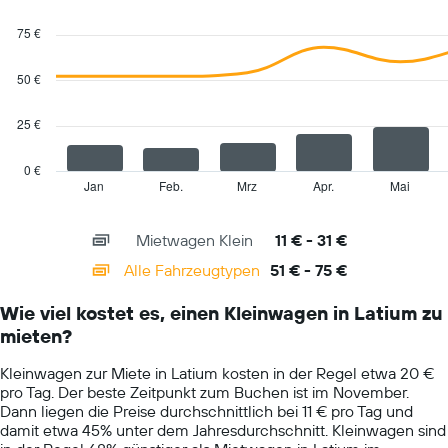
den
Combination
Chart
günstigsten
graphic.
chart
75 €
with
Mietwagenpreis
2
für
data
50 €
die
series.
angegebenen
Anbieter
25 €
The
anzeigt.
chart
has
0 €
1
Jan
Feb.
Mrz
Apr.
Mai
End
of
X
interactive
axis
chart
Mietwagen Klein
11 € - 31 €
displaying
categories.
Alle Fahrzeugtypen
51 € - 75 €
Range:
14
Wie viel kostet es, einen Kleinwagen in Latium zu
categories.
mieten?
The
chart
Kleinwagen zur Miete in Latium kosten in der Regel etwa 20 €
has
pro Tag. Der beste Zeitpunkt zum Buchen ist im November.
1
Dann liegen die Preise durchschnittlich bei 11 € pro Tag und
Y
damit etwa 45% unter dem Jahresdurchschnitt. Kleinwagen sind
axis