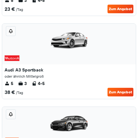
5
3
4-5
23 €
Zum Angebot
/Tag
Audi A3 Sportback
oder ähnlich Mittelgroß
5
3
4-5
38 €
Zum Angebot
/Tag