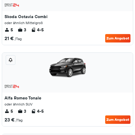
Skoda Octavia Combi
oder ähnlich Mittelgroß
5
3
4-5
21 €
Zum Angebot
/Tag
Alfa Romeo Tonale
oder ähnlich SUV
5
3
4-5
23 €
Zum Angebot
/Tag