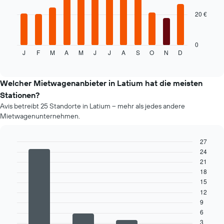
20 €
Das
folgende
Diagramm
zeigt
0
J
F
M
A
M
J
J
A
S
O
N
D
den
End
of
durchschnittlichen
interactive
Mietwagenpreis
chart
im
Welcher Mietwagenanbieter in Latium hat die meisten
jeweiligen
Stationen?
Monat
Avis betreibt 25 Standorte in Latium – mehr als jedes andere
an.
Mietwagenunternehmen.
Das
Diagramm
hat
27
1
24
Bar
Chart
X-
graphic.
chart
21
Achse,
with
18
4
die
15
bars.
die
12
Monate
9
Das
im
6
folgende
Jahr
3
Diagramm