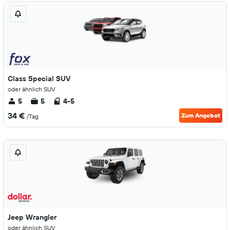
Class Special SUV
oder ähnlich SUV
5
5
4-5
34 €
Zum Angebot
/Tag
Jeep Wrangler
oder ähnlich SUV