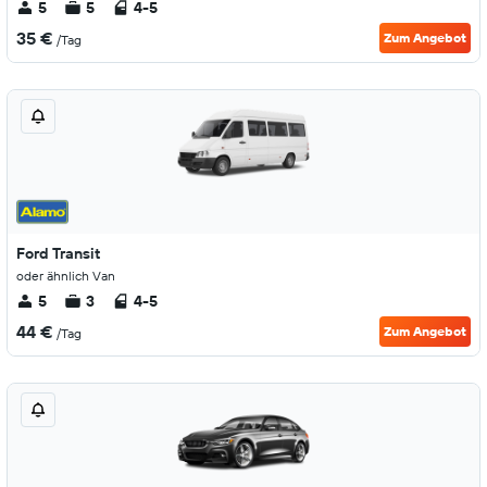
5
5
4-5
35 €
Zum Angebot
/Tag
Ford Transit
oder ähnlich Van
5
3
4-5
44 €
Zum Angebot
/Tag