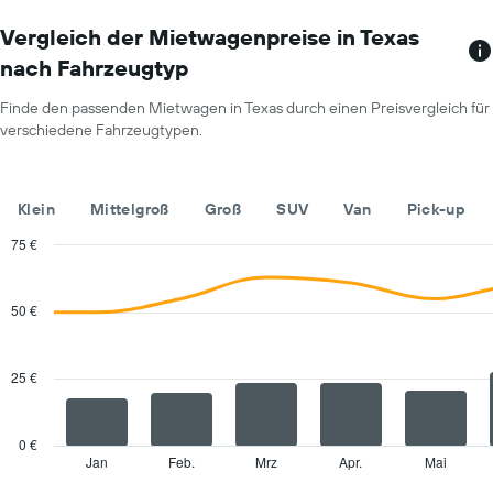
1
einen
X-
Vergleich der Mietwagenpreise in Texas
Tag
Achse
anzeigt.
nach Fahrzeugtyp
mit
Mietwagenanbietern.
Finde den passenden Mietwagen in Texas durch einen Preisvergleich für
Das
verschiedene Fahrzeugtypen.
Diagramm
hat
1
Y-
Klein
Mittelgroß
Groß
SUV
Van
Pick-up
Achse,
die
75 €
den
Combination
Chart
günstigsten
graphic.
chart
with
Mietwagenpreis
50 €
2
für
data
die
series.
angegebenen
25 €
Anbieter
The
anzeigt.
chart
has
0 €
1
Jan
Feb.
Mrz
Apr.
Mai
End
of
X
interactive