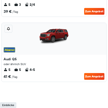
5
3
2/4
39 €
Zum Angebot
/Tag
Audi Q5
oder ähnlich SUV
5
5
4-5
41 €
Zum Angebot
/Tag
Einblicke