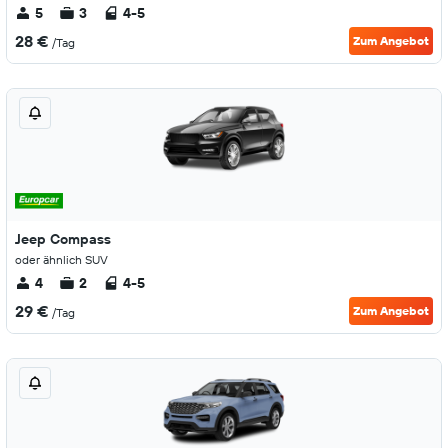
5
3
4-5
28 €
Zum Angebot
/Tag
Jeep Compass
oder ähnlich SUV
4
2
4-5
29 €
Zum Angebot
/Tag