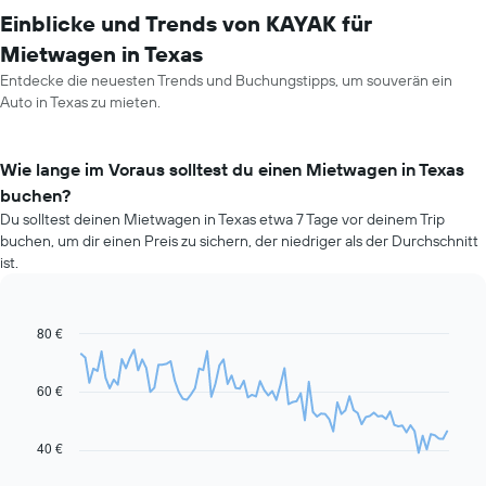
Einblicke und Trends von KAYAK für
Mietwagen in Texas
Entdecke die neuesten Trends und Buchungstipps, um souverän ein
Auto in Texas zu mieten.
Wie lange im Voraus solltest du einen Mietwagen in Texas
buchen?
Du solltest deinen Mietwagen in Texas etwa 7 Tage vor deinem Trip
buchen, um dir einen Preis zu sichern, der niedriger als der Durchschnitt
ist.
80 €
Line
Chart
graphic.
chart
with
91
60 €
data
points.
40 €
Das
folgende