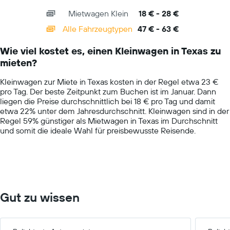
axis
chart
Mietwagen Klein
18 € - 28 €
displaying
categories.
Alle Fahrzeugtypen
47 € - 63 €
Range:
14
Wie viel kostet es, einen Kleinwagen in Texas zu
categories.
mieten?
The
chart
Kleinwagen zur Miete in Texas kosten in der Regel etwa 23 €
has
pro Tag. Der beste Zeitpunkt zum Buchen ist im Januar. Dann
1
liegen die Preise durchschnittlich bei 18 € pro Tag und damit
Y
etwa 22% unter dem Jahresdurchschnitt. Kleinwagen sind in der
axis
Regel 59% günstiger als Mietwagen in Texas im Durchschnitt
displaying
und somit die ideale Wahl für preisbewusste Reisende.
values.
Range:
0
to
75.
Gut zu wissen