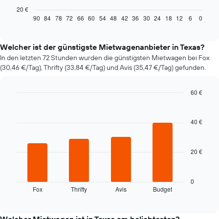
Diagramm
20 €
zeigt,
90
84
78
72
66
60
54
48
42
36
30
24
18
12
6
0
End
of
wie
interactive
sich
chart
der
Welcher ist der günstigste Mietwagenanbieter in Texas?
Preis
In den letzten 72 Stunden wurden die günstigsten Mietwagen bei Fox
eines
(30,46 €/Tag), Thrifty (33,84 €/Tag) und Avis (35,47 €/Tag) gefunden.
Mietwagens
entwickelt,
wenn
60 €
das
Bar
Chart
Buchungsdatum
graphic.
chart
näher
with
40 €
4
rückt.
bars.
Das
Diagramm
20 €
Das
hat
folgende
1
Diagramm
X-
zeigt
0
Achse,
Fox
Thrifty
Avis
Budget
die
End
die
of
vier
die
interactive
günstigsten
chart
Anzahl
Mietwagenanbieter