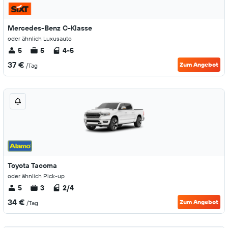
Mercedes-Benz C-Klasse
oder ähnlich Luxusauto
5
5
4-5
37 €
Zum Angebot
/Tag
Toyota Tacoma
oder ähnlich Pick-up
5
3
2/4
34 €
Zum Angebot
/Tag