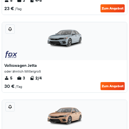
5
3
4-5
23 €
Zum Angebot
/Tag
Volkswagen Jetta
oder ähnlich Mittelgroß
5
3
2/4
30 €
Zum Angebot
/Tag