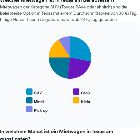
Welcher Mietwagen ist in Texas am beliebtesten?
der
der
Mietwagen der Kategorie SUV (Toyota RAV4 oder ähnlich) sind die
Tage
letzten
vor
beliebteste Option in Texas mit einem Durchschnittspreis von 38 €/Tag.
72
dem
Einige Nutzer haben Angebote bereits ab 23 €/Tag gefunden.
Stunden
Buchungsdatum
an.
anzeigt.
Das
Das
Pie
Chart
Diagramm
Diagramm
graphic.
chart
hat
hat
with
1
1
5
X-
slices.
Y-
Achse
Achse,
und
Die
die
zeigt
folgende
den
die
Tabelle
durchschnittlichen
4
zeigt
Mietwagenpreis
SUV
Groß
günstigsten
den
anzeigt.
Mietwagenanbieter
durchschnittlichen
Mittel
Klein
an.
Preis
Pick-up
Das
End
beliebter
of
Diagramm
Mietwagenklassen
interactive
hat
an.
chart
1
In welchem Monat ist ein Mietwagen in Texas am
Y-
günstigsten?