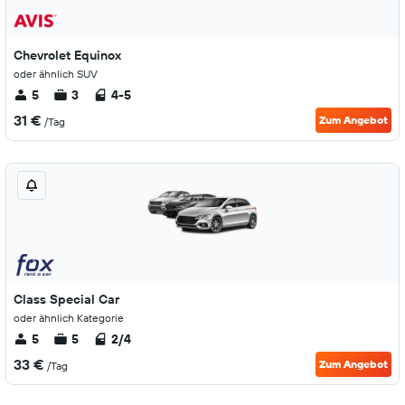
Chevrolet Equinox
oder ähnlich SUV
5
3
4-5
31 €
Zum Angebot
/Tag
Class Special Car
oder ähnlich Kategorie
5
5
2/4
33 €
Zum Angebot
/Tag