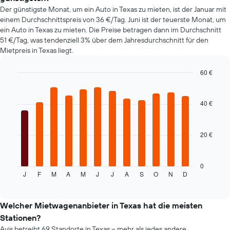
Achse,
Der günstigste Monat, um ein Auto in Texas zu mieten, ist der Januar mit
die
einem Durchschnittspreis von 36 €/Tag. Juni ist der teuerste Monat, um
den
ein Auto in Texas zu mieten. Die Preise betragen dann im Durchschnitt
günstigsten
51 €/Tag, was tendenziell 3% über dem Jahresdurchschnitt für den
Mietwagenpreis
Mietpreis in Texas liegt.
für
die
angegebenen
60 €
Anbieter
Bar
Chart
anzeigt.
graphic.
chart
with
40 €
12
bars.
20 €
Das
folgende
Diagramm
zeigt
0
J
F
M
A
M
J
J
A
S
O
N
D
den
End
of
durchschnittlichen
interactive
Mietwagenpreis
chart
im
Welcher Mietwagenanbieter in Texas hat die meisten
jeweiligen
Stationen?
Monat
Avis betreibt 69 Standorte in Texas – mehr als jedes andere